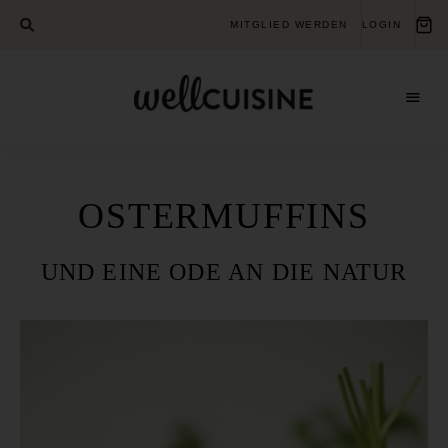
MITGLIED WERDEN
LOGIN
Gesundheits-
Wellcuisine
Bildungsverein
für
ganzheitliche
Gesundheit
OSTERMUFFINS
UND EINE ODE AN DIE NATUR