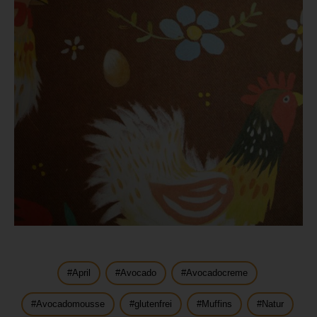
April
Avocado
Avocadocreme
Avocadomousse
glutenfrei
Muffins
Natur