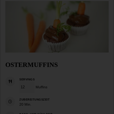
OSTERMUFFINS
SERVINGS
Muffins
ZUBEREITUNGSZEIT
Minuten
20
Min.