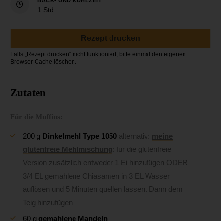
BACK- UND KÜHLZEIT
Stunde
1
Std.
Rezept drucken
Zutaten
Für die Muffins:
200
g
Dinkelmehl Type 1050
alternativ:
meine
glutenfreie Mehlmischung
: für die glutenfreie
Version zusätzlich entweder 1 Ei hinzufügen ODER
3/4 EL gemahlene Chiasamen in 3 EL Wasser
auflösen und 5 Minuten quellen lassen. Dann dem
Teig hinzufügen
60
g
gemahlene Mandeln