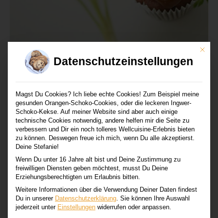
Mit di
Datenschutzeinstellungen
Magst Du Cookies? Ich liebe echte Cookies! Zum Beispiel meine
gesunden Orangen-Schoko-Cookies, oder die leckeren Ingwer-
Mein Rezept der Woche
Schoko-Kekse. Auf meiner Website sind aber auch einige
technische Cookies notwendig, andere helfen mir die Seite zu
verbessern und Dir ein noch tolleres Wellcuisine-Erlebnis bieten
Für Ostern überlege ich mir immer gerne eine
zu können. Deswegen freue ich mich, wenn Du alle akzeptierst.
Deine Stefanie!
besondere Süßigkeit. Und passend zu meinen
Wenn Du unter 16 Jahre alt bist und Deine Zustimmung zu
Gedanken über den Garten und die Natur gibt es
freiwilligen Diensten geben möchtest, musst Du Deine
Erziehungsberechtigten um Erlaubnis bitten.
dieses Jahr einen Schokoladenmuffin, der so tut, als
Weitere Informationen über die Verwendung Deiner Daten findest
wäre er ein Pflanzentopf. Schließlich besteht die
Du in unserer
Datenschutzerklärung
.
Sie können Ihre Auswahl
jederzeit unter
Einstellungen
widerrufen oder anpassen.
Schokocreme auch größtenteils aus grünen Pflanzen