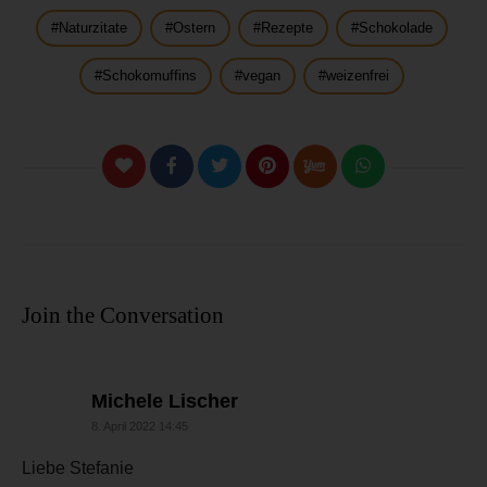
Naturzitate
Ostern
Rezepte
Schokolade
Schokomuffins
vegan
weizenfrei
Join the Conversation
sagt:
Michele Lischer
8. April 2022 14:45
Liebe Stefanie