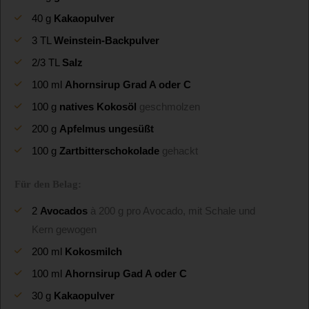
40
g
Kakaopulver
3
TL
Weinstein-Backpulver
2/3
TL
Salz
100
ml
Ahornsirup Grad A oder C
100
g
natives Kokosöl
geschmolzen
200
g
Apfelmus ungesüßt
100
g
Zartbitterschokolade
gehackt
Für den Belag:
2
Avocados
à 200 g pro Avocado, mit Schale und
Kern gewogen
200
ml
Kokosmilch
100
ml
Ahornsirup Gad A oder C
30
g
Kakaopulver