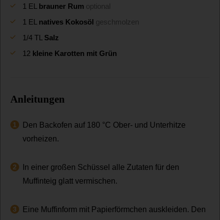
1
EL
brauner Rum
optional
1
EL
natives Kokosöl
geschmolzen
1/4
TL
Salz
12
kleine Karotten mit Grün
Anleitungen
Den Backofen auf 180 °C Ober- und Unterhitze
vorheizen.
In einer großen Schüssel alle Zutaten für den
Muffinteig glatt vermischen.
Eine Muffinform mit Papierförmchen auskleiden. Den