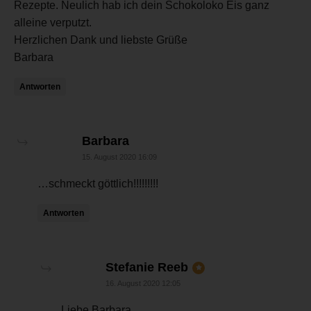
Rezepte. Neulich hab ich dein Schokoloko Eis ganz
alleine verputzt.
Herzlichen Dank und liebste Grüße
Barbara
Antworten
sagt:
Barbara
15. August 2020 16:09
…schmeckt göttlich!!!!!!!!!
Antworten
sagt:
Stefanie Reeb
16. August 2020 12:05
Liebe Barbara,