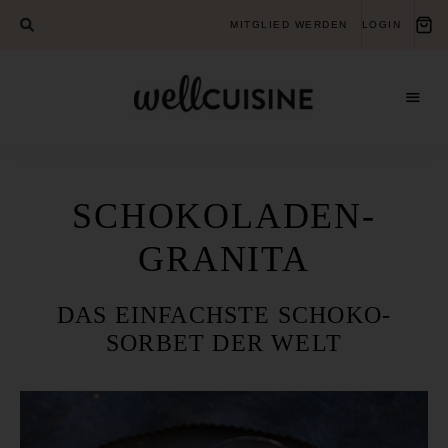
MITGLIED WERDEN
LOGIN
Gesundheits-
Wellcuisine
Bildungsverein
für
ganzheitliche
Gesundheit
SCHOKOLADEN-
GRANITA
DAS EINFACHSTE SCHOKO-
SORBET DER WELT