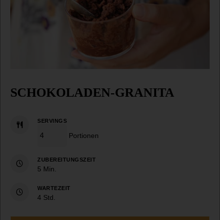
SCHOKOLADEN-GRANITA
SERVINGS
Portionen
ZUBEREITUNGSZEIT
Minuten
5
Min.
WARTEZEIT
Stunden
4
Std.