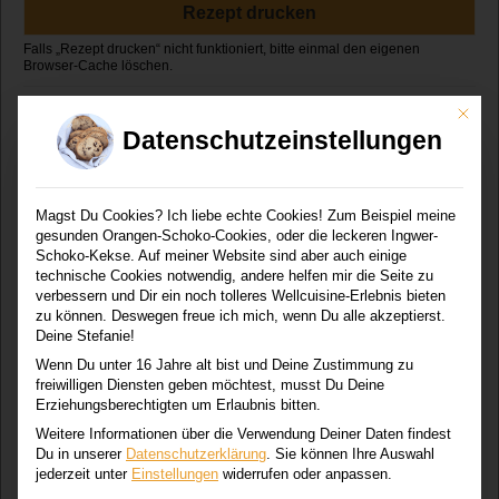
Rezept drucken
Mit di
Zutaten
Datenschutzeinstellungen
40
g
ungesüßtes Kakaopulver
Magst Du Cookies? Ich liebe echte Cookies! Zum Beispiel meine
6
EL
Ahornsirup
Grad A oder C
gesunden Orangen-Schoko-Cookies, oder die leckeren Ingwer-
1/4
TL
Salz
Schoko-Kekse. Auf meiner Website sind aber auch einige
technische Cookies notwendig, andere helfen mir die Seite zu
500
ml
Wasser
verbessern und Dir ein noch tolleres Wellcuisine-Erlebnis bieten
zu können. Deswegen freue ich mich, wenn Du alle akzeptierst.
Deine Stefanie!
Wenn Du unter 16 Jahre alt bist und Deine Zustimmung zu
freiwilligen Diensten geben möchtest, musst Du Deine
Anleitungen
Erziehungsberechtigten um Erlaubnis bitten.
Weitere Informationen über die Verwendung Deiner Daten findest
Alle Zutaten im Standmixer gründlich vermischen.
Du in unserer
Datenschutzerklärung
.
Sie können Ihre Auswahl
jederzeit unter
Einstellungen
widerrufen oder anpassen.