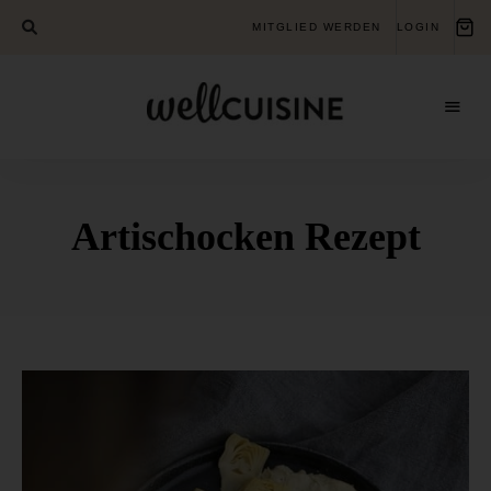
MITGLIED WERDEN
LOGIN
Gesundheits-
Wellcuisine
Bildungsverein
für
ganzheitliche
Gesundheit
Artischocken Rezept