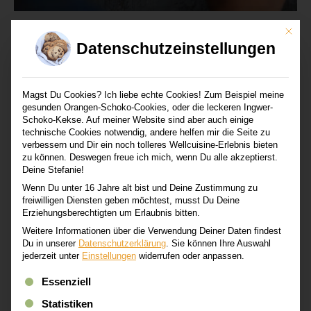
Mit di
ARTISCHOCKENDIPP
Datenschutzeinstellungen
Auf Mallorca ist zur Zeit Artischocken-Saison und man
bekommt sie auf jedem Markt quasi …
Magst Du Cookies? Ich liebe echte Cookies! Zum Beispiel meine
gesunden Orangen-Schoko-Cookies, oder die leckeren Ingwer-
MEHR LESEN
Schoko-Kekse. Auf meiner Website sind aber auch einige
technische Cookies notwendig, andere helfen mir die Seite zu
verbessern und Dir ein noch tolleres Wellcuisine-Erlebnis bieten
zu können. Deswegen freue ich mich, wenn Du alle akzeptierst.
Deine Stefanie!
Wenn Du unter 16 Jahre alt bist und Deine Zustimmung zu
freiwilligen Diensten geben möchtest, musst Du Deine
Erziehungsberechtigten um Erlaubnis bitten.
Weitere Informationen über die Verwendung Deiner Daten findest
Du in unserer
Datenschutzerklärung
.
Sie können Ihre Auswahl
jederzeit unter
Einstellungen
widerrufen oder anpassen.
Es folgt eine Liste der Service-Gruppen, für die eine Einwi
Essenziell
Statistiken