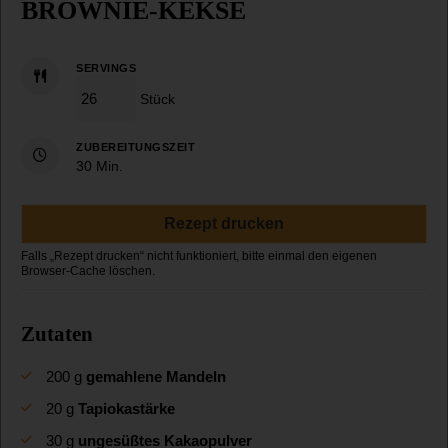
BROWNIE-KEKSE
SERVINGS
Stück
ZUBEREITUNGSZEIT
Minuten
30
Min.
Rezept drucken
Zutaten
200
g
gemahlene Mandeln
20
g
Tapiokastärke
30
g
ungesüßtes Kakaopulver