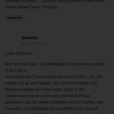
gelegen und jetzt…..lachend und glücklich unterm Sofa.
Vielen,lieben Dank. Theresia
Antworten
sagt:
Susann
16. Mai 2020 23:26
Liebe Stefanie,
Wie recht du hast , das Wohlgefühl zieht einen komplett
in den Bann .
Am Anfang der Corona Krise dachte ich noch , ok , wir
halten uns an alle Regeln, die uns die Politiker und
Wissenschaftler ans Herz legen, doch in der
Zwischenzeit ist es schon ganz schön mühsam
geworden, auf die lieben Kontakte mit der Familie, den
Freunden und Nachbarn zu verzichten bzw. nur auf