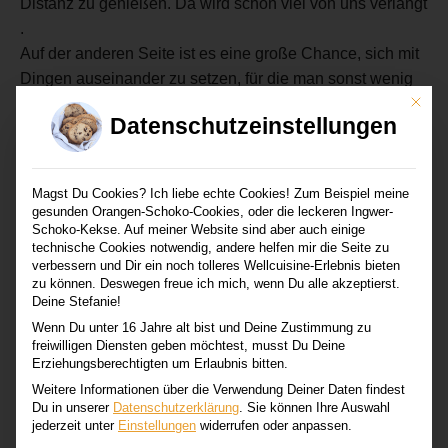
Distanz zu genießen. Da wird schon viel von uns verlangt
.
Auf der anderen Seite ist es eine große Chance, sich mit
Dingen auseinander zu setzen, für die man sonst wenig
Mit di
Zeit hatte oder glaubte zu haben .
Datenschutzeinstellungen
Mein Wohlgefühl habe ich jetzt unter anderem im
ausgiebigen Ausprobieren deiner Rezepte gefunden , ich
Magst Du Cookies? Ich liebe echte Cookies! Zum Beispiel meine
backe sehr oft deine Brote , alle lieben das
gesunden Orangen-Schoko-Cookies, oder die leckeren Ingwer-
Bauernbaguette und deine Körner Brote …
Schoko-Kekse. Auf meiner Website sind aber auch einige
Der lauwarme Linsensalat steht oft auf meiner
technische Cookies notwendig, andere helfen mir die Seite zu
verbessern und Dir ein noch tolleres Wellcuisine-Erlebnis bieten
Einkaufsliste, in die Blumenkohl Tacos können mein
zu können. Deswegen freue ich mich, wenn Du alle akzeptierst.
Mann und ich uns reinlegen … die Liste deiner
Deine Stefanie!
Köstlichkeiten nimmt hier eigentlich kein Ende….
Wenn Du unter 16 Jahre alt bist und Deine Zustimmung zu
freiwilligen Diensten geben möchtest, musst Du Deine
Ansonsten entspanne ich mich immer wieder in unserem
Erziehungsberechtigten um Erlaubnis bitten.
Garten , genieße das Vogel Gezwitscher , freue mich über
Weitere Informationen über die Verwendung Deiner Daten findest
Du in unserer
Datenschutzerklärung
.
Sie können Ihre Auswahl
Rosenknospen , die gerade richtig toll aufplatzen, und
jederzeit unter
Einstellungen
widerrufen oder anpassen.
versuche einfach , die einfachen Dinge des Alltags als