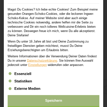
Suchbegriffen.
Magst Du Cookies? Ich liebe echte Cookies! Zum Beispiel meine
gesunden Orangen-Schoko-Cookies, oder die leckeren Ingwer-
Schoko-Kekse. Auf meiner Website sind aber auch einige
technische Cookies notwendig, andere helfen mir die Seite zu
verbessern und Dir ein noch tolleres Wellcuisine-Erlebnis bieten
zu können. Deswegen freue ich mich, wenn Du alle akzeptierst.
Deine Stefanie!
Wenn Du unter 16 Jahre alt bist und Deine Zustimmung zu
freiwilligen Diensten geben möchtest, musst Du Deine
Erziehungsberechtigten um Erlaubnis bitten.
Weitere Informationen über die Verwendung Deiner Daten findest
Du in unserer
Datenschutzerklärung
.
Sie können Ihre Auswahl
jederzeit unter
Einstellungen
widerrufen oder anpassen.
Es folgt eine Liste der Service-Gruppen, für die eine Einwi
Essenziell
Verpasse keine gesunde
Statistiken
Rezeptidee!
Externe Medien
Speichern
Abonniere den Wellcuisine-Newsletter und erhalte