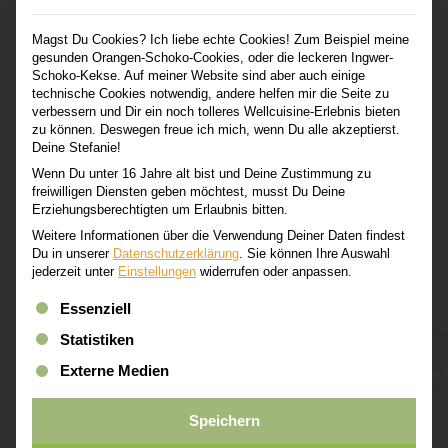
Suchbegriffen.
Magst Du Cookies? Ich liebe echte Cookies! Zum Beispiel meine
gesunden Orangen-Schoko-Cookies, oder die leckeren Ingwer-
Schoko-Kekse. Auf meiner Website sind aber auch einige
technische Cookies notwendig, andere helfen mir die Seite zu
verbessern und Dir ein noch tolleres Wellcuisine-Erlebnis bieten
zu können. Deswegen freue ich mich, wenn Du alle akzeptierst.
Deine Stefanie!
Wenn Du unter 16 Jahre alt bist und Deine Zustimmung zu
freiwilligen Diensten geben möchtest, musst Du Deine
Erziehungsberechtigten um Erlaubnis bitten.
Weitere Informationen über die Verwendung Deiner Daten findest
Du in unserer
Datenschutzerklärung
.
Sie können Ihre Auswahl
jederzeit unter
Einstellungen
widerrufen oder anpassen.
Es folgt eine Liste der Service-Gruppen, für die eine Einwi
Essenziell
Verpasse keine gesunde
Statistiken
Rezeptidee!
Externe Medien
Speichern
Abonniere den Wellcuisine-Newsletter und erhalte