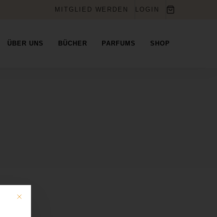
MITGLIED WERDEN
LOGIN
ÜBER UNS
BÜCHER
PARFUMS
SHOP
Mit diesem Button wird der Dialog geschlossen. Seine Funktionalität ist