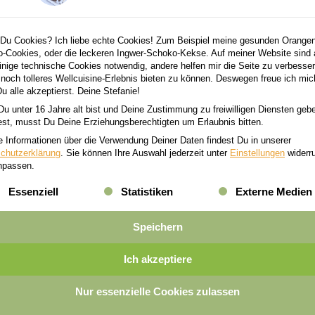
hts abgestimmt Ihre Suchbegriffe. Bitte versuchen Sie es
n.
Du Cookies? Ich liebe echte Cookies! Zum Beispiel meine gesunden Orangen
-Cookies, oder die leckeren Ingwer-Schoko-Kekse. Auf meiner Website sind 
inige technische Cookies notwendig, andere helfen mir die Seite zu verbesse
n noch tolleres Wellcuisine-Erlebnis bieten zu können. Deswegen freue ich mic
u alle akzeptierst. Deine Stefanie!
u unter 16 Jahre alt bist und Deine Zustimmung zu freiwilligen Diensten geb
st, musst Du Deine Erziehungsberechtigten um Erlaubnis bitten.
e Informationen über die Verwendung Deiner Daten findest Du in unserer
chutzerklärung
.
Sie können Ihre Auswahl jederzeit unter
Einstellungen
widerr
npassen.
lgt eine Liste der Service-Gruppen, für die eine Einwilligung er
Essenziell
Statistiken
Externe Medien
Speichern
Ich akzeptiere
erpasse keine gesunde Rezeptide
Nur essenzielle Cookies zulassen
e-Newsletter und erhalte meinen Mallorca Foodie-Guide 2026