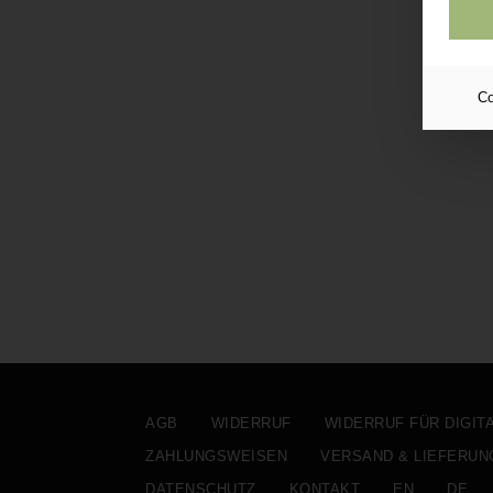
Co
AGB
WIDERRUF
WIDERRUF FÜR DIGIT
ZAHLUNGSWEISEN
VERSAND & LIEFERUN
DATENSCHUTZ
KONTAKT
EN
DE