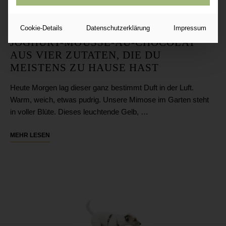
Cookie-Details
Datenschutzerklärung
Impressum
JOGHURT-MOUSSE-AU-CHOCOLAT
AUS VIER ZUTATEN, DIE DU
MEISTENS ZU HAUSE HAST
Heute Morgen lag dieser ganz bestimmt Duft in der Luft.
Warm, weich, etwas pudrig. Unsere Mimose im Garten steht
in voller Blüte. Dieses leuchtende Gelb, …
MEHR LESEN