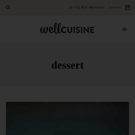
MITGLIED WERDEN
LOGIN
Gesundheits-
Wellcuisine
Bildungsverein
für
ganzheitliche
Gesundheit
dessert