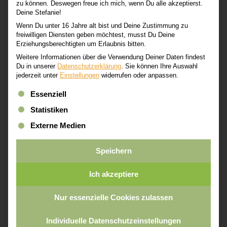
zu können. Deswegen freue ich mich, wenn Du alle akzeptierst.
Deine Stefanie!
Wenn Du unter 16 Jahre alt bist und Deine Zustimmung zu
freiwilligen Diensten geben möchtest, musst Du Deine
Erziehungsberechtigten um Erlaubnis bitten.
Weitere Informationen über die Verwendung Deiner Daten findest
Du in unserer
Datenschutzerklärung
.
Sie können Ihre Auswahl
jederzeit unter
Einstellungen
widerrufen oder anpassen.
Es folgt eine Liste der Service-Gruppen, für die eine Einwi
Essenziell
Statistiken
Externe Medien
Speichern
Ich akzeptiere
Nur essenzielle Cookies zulassen
Individuelle Datenschutzeinstellungen