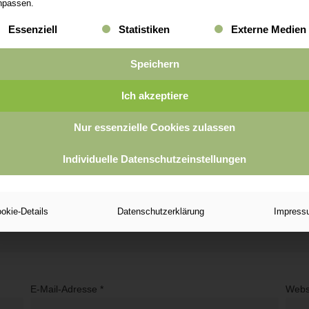
npassen.
lgt eine Liste der Service-Gruppen, für die eine Einwilligung er
Essenziell
Statistiken
Externe Medien
Speichern
Ich akzeptiere
.
Erforderliche Felder sind mit
*
markiert
Nur essenzielle Cookies zulassen
Individuelle Datenschutzeinstellungen
okie-Details
Datenschutzerklärung
Impress
E-Mail-Adresse
*
Webs