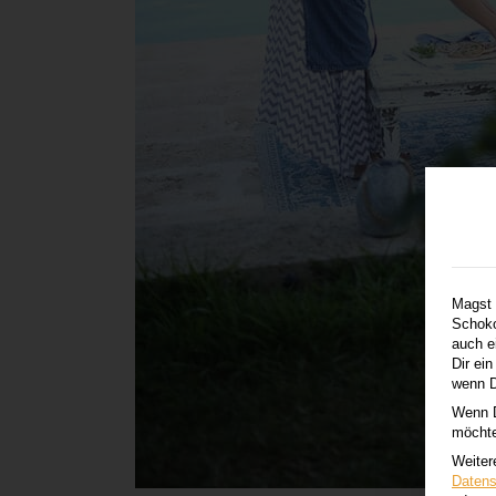
Magst 
Schoko
auch e
Dir ei
wenn D
Wenn D
möchte
Weiter
Datens