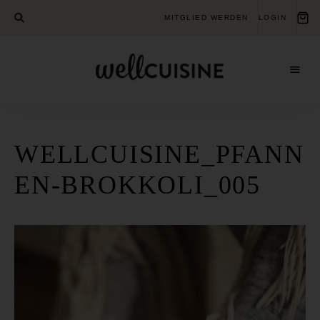
MITGLIED WERDEN
LOGIN
Gesundheits-
Wellcuisine
Bildungsverein
für
ganzheitliche
Gesundheit
WELLCUISINE_PFANN
EN-BROKKOLI_005