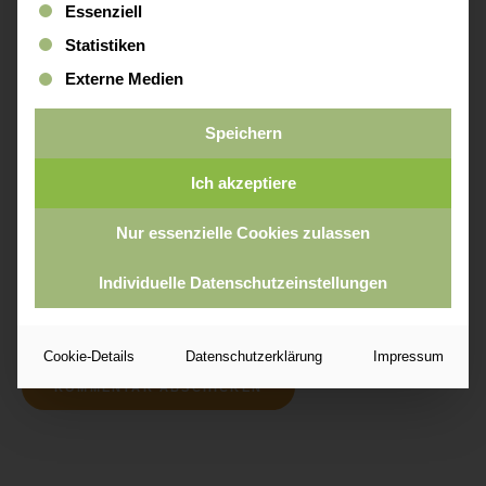
Es folgt eine Liste der Service-Gruppen, für die eine Einwi
Essenziell
Name
*
Statistiken
Externe Medien
Speichern
E-Mail-Adresse
*
Ich akzeptiere
Nur essenzielle Cookies zulassen
Website
Individuelle Datenschutzeinstellungen
Cookie-Details
Datenschutzerklärung
Impressum