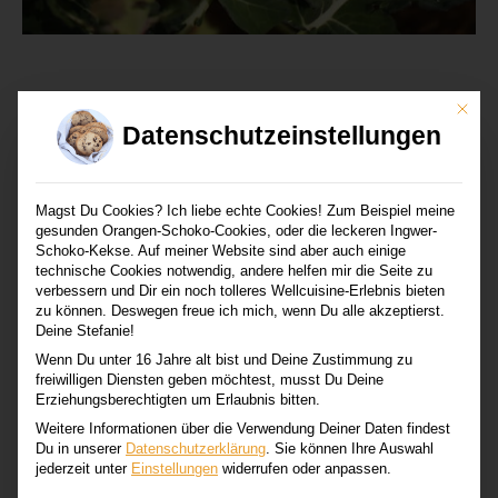
Mit di
Datenschutzeinstellungen
Schreibe einen Kommentar
Magst Du Cookies? Ich liebe echte Cookies! Zum Beispiel meine
Deine E-Mail-Adresse wird nicht veröffentlicht.
gesunden Orangen-Schoko-Cookies, oder die leckeren Ingwer-
Schoko-Kekse. Auf meiner Website sind aber auch einige
Erforderliche Felder sind mit
*
markiert
technische Cookies notwendig, andere helfen mir die Seite zu
verbessern und Dir ein noch tolleres Wellcuisine-Erlebnis bieten
zu können. Deswegen freue ich mich, wenn Du alle akzeptierst.
Kommentar
*
Deine Stefanie!
Wenn Du unter 16 Jahre alt bist und Deine Zustimmung zu
freiwilligen Diensten geben möchtest, musst Du Deine
Erziehungsberechtigten um Erlaubnis bitten.
Weitere Informationen über die Verwendung Deiner Daten findest
Du in unserer
Datenschutzerklärung
.
Sie können Ihre Auswahl
jederzeit unter
Einstellungen
widerrufen oder anpassen.